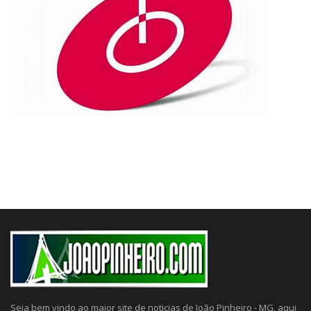
Seja bem vindo ao maior site de noticias de João Pinheiro - MG, aqui