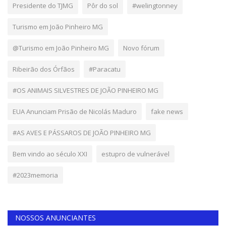
Presidente do TJMG
Pôr do sol
#welingtonney
Turismo em João Pinheiro MG
@Turismo em João Pinheiro MG
Novo fórum
Ribeirão dos Órfãos
#Paracatu
#OS ANIMAIS SILVESTRES DE JOÃO PINHEIRO MG
EUA Anunciam Prisão de Nicolás Maduro
fake news
#AS AVES E PÁSSAROS DE JOÃO PINHEIRO MG
Bem vindo ao século XXI
estupro de vulnerável
#2023memoria
NOSSOS ANUNCIANTES