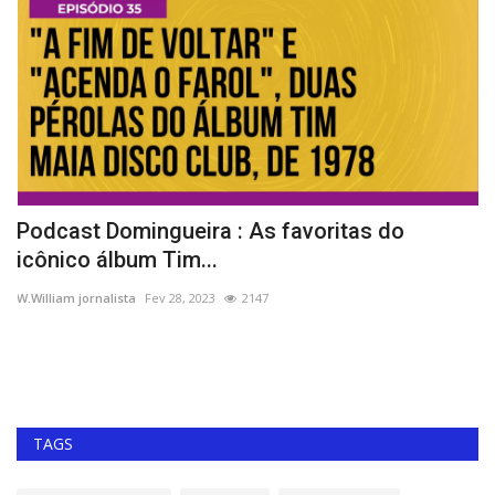
Podcast Domingueira : As favoritas do
P
icônico álbum Tim...
J
W.William jornalista
Fev 28, 2023
2147
W.
TAGS