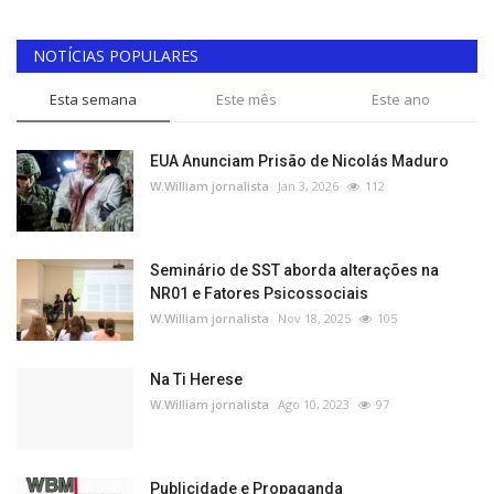
NOTÍCIAS POPULARES
Esta semana
Este mês
Este ano
EUA Anunciam Prisão de Nicolás Maduro
W.William jornalista
Jan 3, 2026
112
Seminário de SST aborda alterações na
NR01 e Fatores Psicossociais
W.William jornalista
Nov 18, 2025
105
Na Ti Herese
W.William jornalista
Ago 10, 2023
97
Publicidade e Propaganda