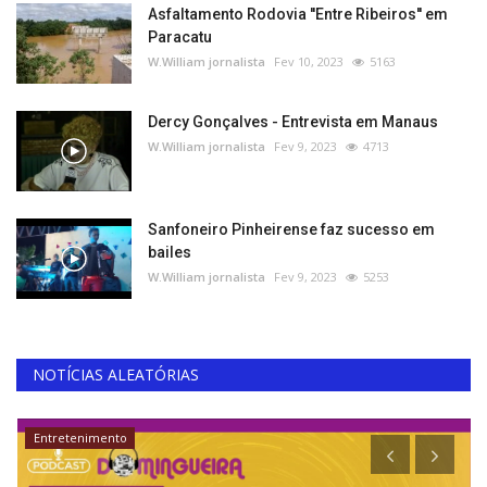
Asfaltamento Rodovia ''Entre Ribeiros'' em
Paracatu
W.William jornalista
Fev 10, 2023
5163
Dercy Gonçalves - Entrevista em Manaus
W.William jornalista
Fev 9, 2023
4713
Sanfoneiro Pinheirense faz sucesso em
bailes
W.William jornalista
Fev 9, 2023
5253
NOTÍCIAS ALEATÓRIAS
Entretenimento