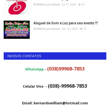
W.William jornalista
Jul 17, 2020
81
Aluguel de Som e Luz para seu evento !!!
W.William jornalista
Abr 10, 2024
75
NOSSOS CONTATOS
(038)99968-7853
WhatsApp
-
(038)-99968-7853
Celular Vivo -
Email: bernardowilliam@hotmail.com