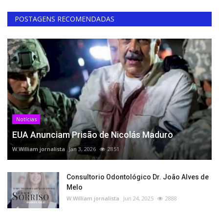
POSTAGENS RECOMENDADAS
Notícias
EUA Anunciam Prisão de Nicolás Maduro
W.William jornalista
Jan 3, 2026
2851
Consultorio Odontológico Dr. João Alves de
Melo
W.William jornalista
Jun 24, 2025
2888